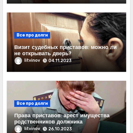
Все про долги
Визит судебных приставов: можно ли
не открывать дверь?
litvinov
04.11.2023
Все про долги
Права приставов: арест имущества
родственников должника
litvinov
26.10.2023