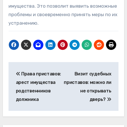
имущества. Это позволит выявить возможные
проблемы и своевременно принять меры по их
устранению.
Навигация
Права приставов:
Визит судебных
по
арест имущества
приставов: можно ли
записям
родственников
не открывать
должника
дверь?