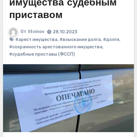
имущества судебным
приставом
От
litvinov
28.10.2023
#арест имущества
,
#взыскание долга
,
#долги
,
#сохранность арестованного имущества
,
#судебные приставы (ФССП)