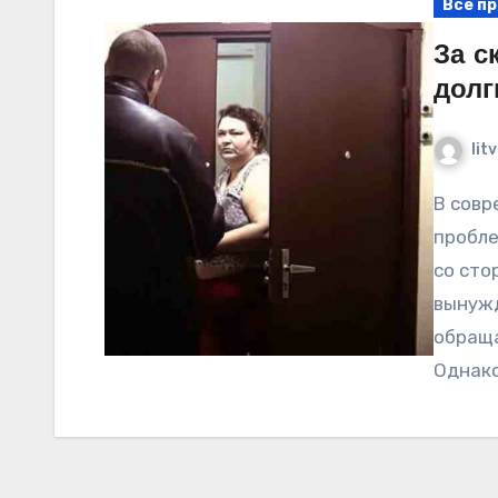
Все пр
За с
долг
lit
В современном обществе банки сталкиваются с
пробле
со сто
вынужд
обраща
Однако